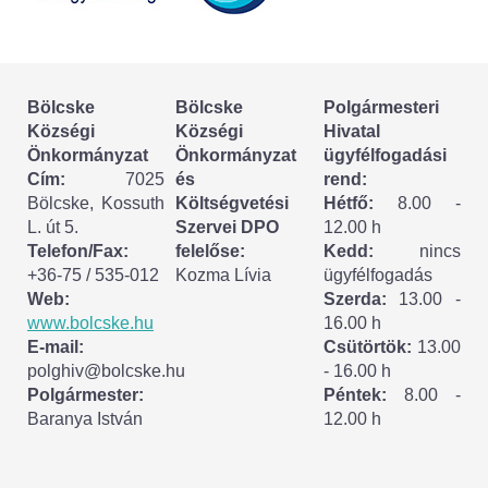
Körzeti megbízott
HIRDETMÉNYEK
Bölcske
Bölcske
Polgármesteri
ESEMÉNYEK
Községi
Községi
Hivatal
Önkormányzat
Önkormányzat
ügyfélfogadási
TESTVÉRTELEPÜLÉSÜNK:
Cím:
7025
és
rend:
Bölcske, Kossuth
Költségvetési
Hétfő:
8.00 -
CSÍKSZÉPVÍZ
L. út 5.
Szervei DPO
12.00 h
Telefon/Fax:
felelőse:
Kedd:
nincs
VÁLASZTÁSI INFORMÁCIÓK
+36-75 / 535-012
Kozma Lívia
ügyfélfogadás
Web:
Szerda:
13.00 -
Választási szervek
www.bolcske.hu
16.00 h
E-mail:
Csütörtök:
13.00
Választási ügyintézés
polghiv@bolcske.hu
- 16.00 h
Polgármester:
Péntek:
8.00 -
Baranya István
12.00 h
2024. évi általános választások
Választópolgároknak