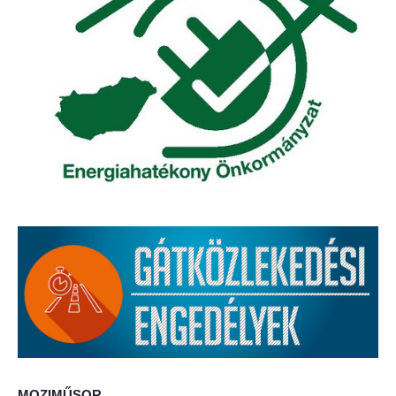
Elérhetőség
ÖNKORMÁNYZAT
Képviselő-testület
Képviselő-testületi ülések
Bizottságok
Bizottsági ülések
A helyi választási bizottság
A helyi választási bizottság határozatai
Roma Nemzetiségi Önkormányzat
MOZIMŰSOR