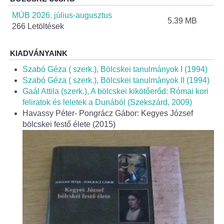
Helyi Esélyegyenlőség Program
MÚB 2026. július-augusztus
5.39 MB
266 Letöltések
Alapítványok
Helyi Építési Szabályzat
KIADVÁNYAINK
Szabó Géza ( szerk.), Bölcskei tanulmányok I (1994)
INTÉZMÉNYEK
Szabó Géza ( szerk.), Bölcskei tanulmányok II (1994)
Gaál Attila (szerk.), A bölcskei kikötőerőd: Római kori
feliratok és leletek a Dunából (Szekszárd, 2009)
Bölcskei Mesevár Óvoda és Bölcsőde
Havassy Péter- Pongrácz Gábor: Kegyes József
bölcskei festő élete (2015)
Óvodakert
Egészségügy
Háziorvos
Gyermekorvos