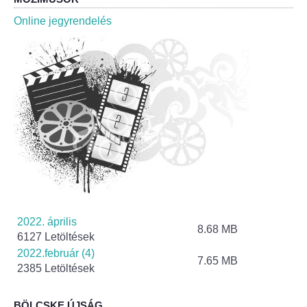
Roma Nemzetiségi Önkormányzat ülések
Online jegyrendelés
Rendeletek
Polgármesteri normatív határozatok
Önkormányzati támogatások
Szabályzatok
Pályázatok
Közbeszerzések
2022. április
8.68 MB
6127 Letöltések
Szerződések
2022.február (4)
7.65 MB
2385 Letöltések
Közadat
BÖLCSKE ÚJSÁG