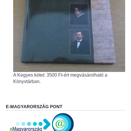
Fogorvos
Védőnői szolgálat
Központi orvosi ügyelet
Alapszolgáltatási Központ
Kultúra
A Kegyes kötet: 3500 Ft-ért megvásárolható a
IKSZT - Integrált Közösségi és Szolgáltató Tér
Könyvtárban.
Rendezvényház
Könyvtár
E-MAGYARORSZÁG PONT
Rákóczi Mozi