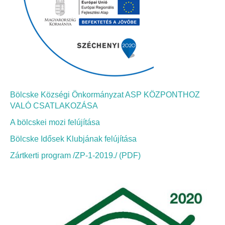
Bölcskei Néptánc Egyesület
Bölcskei Polgárőrség
Bölcskei Klímakör
Bölcske Községi Önkormányzat ASP KÖZPONTHOZ
HIVATAL
VALÓ CSATLAKOZÁSA
A bölcskei mozi felújítása
Szervezeti felépítés
Bölcske Idősek Klubjának felújítása
Dokumentumok
Zártkerti program /ZP-1-2019./ (PDF)
Nyomtatványok
Szabályzatok