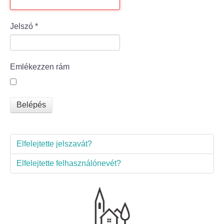
Bölcske település
Jelszó
*
Bölcske történelme
Emlékezzen rám
Mi újság Bölcskén?
Értéktár bizottság
Belépés
Turizmus
Elfelejtette jelszavát?
Látnivalók
Elfelejtette felhasználónevét?
Szállások
Egyházak, civilek
Református Egyház