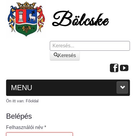
Keresés
Keresés
MENU
Ön itt van:
Főoldal
FŐOLDAL
Belépés
A KÖZSÉGRŐL
Felhasználói név
*
Polgármesteri köszöntő