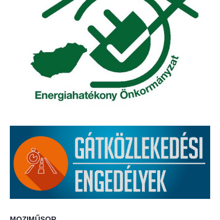
Elérhetőség
ÖNKORMÁNYZAT
Képviselő-testület
Képviselő-testületi ülések
Bizottságok
Bizottsági ülések
A helyi választási bizottság
A helyi választási bizottság határozatai
Roma Nemzetiségi Önkormányzat
MOZIMŰSOR