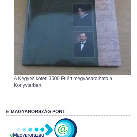
Fogorvos
Védőnői szolgálat
Központi orvosi ügyelet
Alapszolgáltatási Központ
Kultúra
A Kegyes kötet: 3500 Ft-ért megvásárolható a
IKSZT - Integrált Közösségi és Szolgáltató Tér
Könyvtárban.
Rendezvényház
Könyvtár
E-MAGYARORSZÁG PONT
Rákóczi Mozi