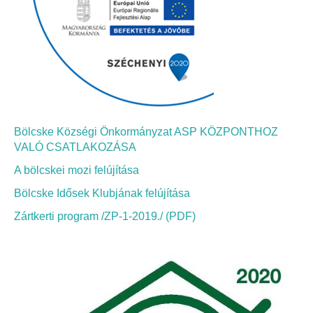
Bölcskei Néptánc Egyesület
Bölcskei Polgárőrség
Bölcskei Klímakör
Bölcske Községi Önkormányzat ASP KÖZPONTHOZ
HIVATAL
VALÓ CSATLAKOZÁSA
A bölcskei mozi felújítása
Szervezeti felépítés
Bölcske Idősek Klubjának felújítása
Dokumentumok
Zártkerti program /ZP-1-2019./ (PDF)
Nyomtatványok
Szabályzatok