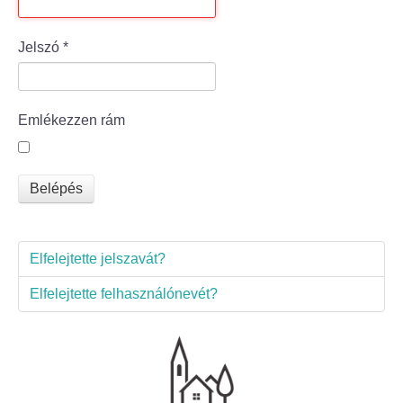
Bölcske település
Jelszó
*
Bölcske történelme
Emlékezzen rám
Mi újság Bölcskén?
Értéktár bizottság
Belépés
Turizmus
Elfelejtette jelszavát?
Látnivalók
Elfelejtette felhasználónevét?
Szállások
Egyházak, civilek
Református Egyház