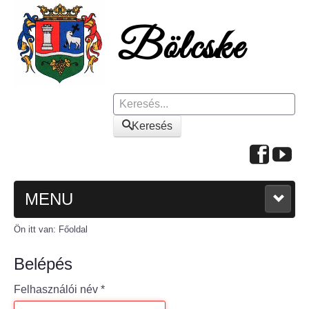
Keresés
Keresés
MENU
Ön itt van:
Főoldal
FŐOLDAL
Belépés
A KÖZSÉGRŐL
Felhasználói név
*
Polgármesteri köszöntő