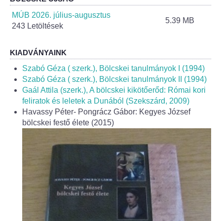
Helyi Esélyegyenlőség Program
MÚB 2026. július-augusztus
5.39 MB
243 Letöltések
Alapítványok
Helyi Építési Szabályzat
KIADVÁNYAINK
Szabó Géza ( szerk.), Bölcskei tanulmányok I (1994)
INTÉZMÉNYEK
Szabó Géza ( szerk.), Bölcskei tanulmányok II (1994)
Gaál Attila (szerk.), A bölcskei kikötőerőd: Római kori
feliratok és leletek a Dunából (Szekszárd, 2009)
Bölcskei Mesevár Óvoda és Bölcsőde
Havassy Péter- Pongrácz Gábor: Kegyes József
bölcskei festő élete (2015)
Óvodakert
Egészségügy
Háziorvos
Gyermekorvos