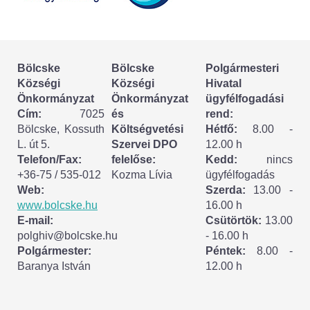
Körzeti megbízott
HIRDETMÉNYEK
Bölcske
Bölcske
Polgármesteri
ESEMÉNYEK
Községi
Községi
Hivatal
Önkormányzat
Önkormányzat
ügyfélfogadási
TESTVÉRTELEPÜLÉSÜNK:
Cím:
7025
és
rend:
Bölcske, Kossuth
Költségvetési
Hétfő:
8.00 -
CSÍKSZÉPVÍZ
L. út 5.
Szervei DPO
12.00 h
Telefon/Fax:
felelőse:
Kedd:
nincs
VÁLASZTÁSI INFORMÁCIÓK
+36-75 / 535-012
Kozma Lívia
ügyfélfogadás
Web:
Szerda:
13.00 -
Választási szervek
www.bolcske.hu
16.00 h
E-mail:
Csütörtök:
13.00
Választási ügyintézés
polghiv@bolcske.hu
- 16.00 h
Polgármester:
Péntek:
8.00 -
Baranya István
12.00 h
2024. évi általános választások
Választópolgároknak