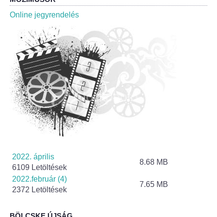
Roma Nemzetiségi Önkormányzat ülések
Online jegyrendelés
Rendeletek
Polgármesteri normatív határozatok
Önkormányzati támogatások
Szabályzatok
Pályázatok
Közbeszerzések
2022. április
8.68 MB
6109 Letöltések
Szerződések
2022.február (4)
7.65 MB
2372 Letöltések
Közadat
BÖLCSKE ÚJSÁG