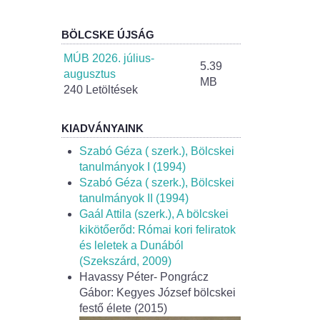
BÖLCSKE ÚJSÁG
MÚB 2026. július-
5.39
augusztus
MB
240 Letöltések
KIADVÁNYAINK
Szabó Géza ( szerk.), Bölcskei
tanulmányok I (1994)
Szabó Géza ( szerk.), Bölcskei
tanulmányok II (1994)
Gaál Attila (szerk.), A bölcskei
kikötőerőd: Római kori feliratok
és leletek a Dunából
(Szekszárd, 2009)
Havassy Péter- Pongrácz
Gábor: Kegyes József bölcskei
festő élete (2015)