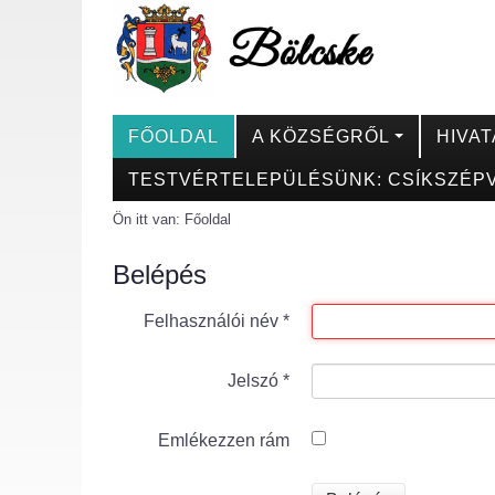
FŐOLDAL
A KÖZSÉGRŐL
HIVAT
TESTVÉRTELEPÜLÉSÜNK: CSÍKSZÉPV
Ön itt van:
Főoldal
Belépés
Felhasználói név
*
Jelszó
*
Emlékezzen rám