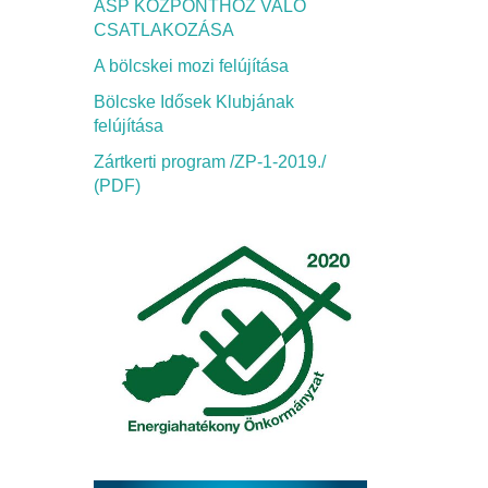
ASP KÖZPONTHOZ VALÓ
CSATLAKOZÁSA
A bölcskei mozi felújítása
Bölcske Idősek Klubjának
felújítása
Zártkerti program /ZP-1-2019./
(PDF)