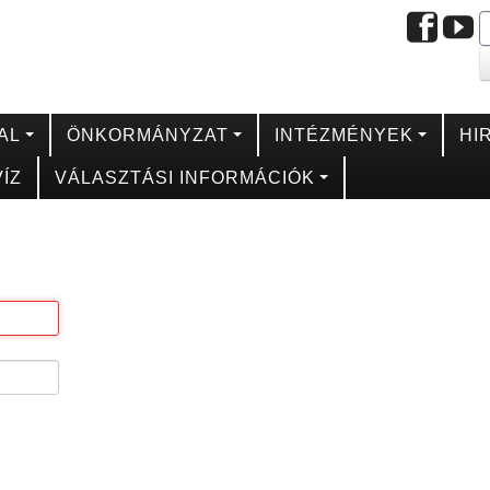
AL
ÖNKORMÁNYZAT
INTÉZMÉNYEK
HI
ÍZ
VÁLASZTÁSI INFORMÁCIÓK