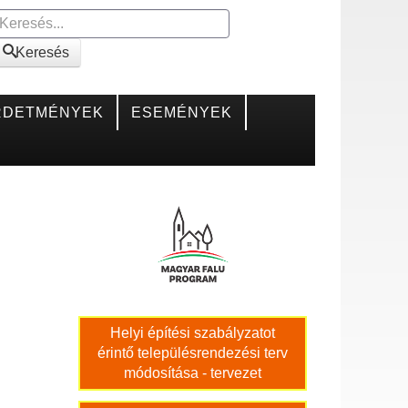
Keresés
Keresés
RDETMÉNYEK
ESEMÉNYEK
Helyi építési szabályzatot
érintő településrendezési terv
módosítása - tervezet