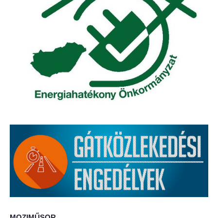
Elérhetőség
ÖNKORMÁNYZAT
Képviselő-testület
Képviselő-testületi ülések
Bizottságok
Bizottsági ülések
A helyi választási bizottság
A helyi választási bizottság határozatai
Roma Nemzetiségi Önkormányzat
MOZIMŰSOR