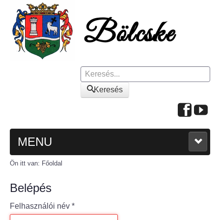
Keresés
Keresés
MENU
Ön itt van:
Főoldal
FŐOLDAL
Belépés
A KÖZSÉGRŐL
Felhasználói név
*
Polgármesteri köszöntő