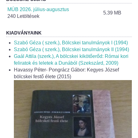
Helyi Esélyegyenlőség Program
MÚB 2026. július-augusztus
5.39 MB
240 Letöltések
Alapítványok
Helyi Építési Szabályzat
KIADVÁNYAINK
Szabó Géza ( szerk.), Bölcskei tanulmányok I (1994)
INTÉZMÉNYEK
Szabó Géza ( szerk.), Bölcskei tanulmányok II (1994)
Gaál Attila (szerk.), A bölcskei kikötőerőd: Római kori
feliratok és leletek a Dunából (Szekszárd, 2009)
Bölcskei Mesevár Óvoda és Bölcsőde
Havassy Péter- Pongrácz Gábor: Kegyes József
bölcskei festő élete (2015)
Óvodakert
Egészségügy
Háziorvos
Gyermekorvos