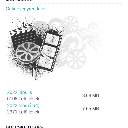
Roma Nemzetiségi Önkormányzat ülések
Online jegyrendelés
Rendeletek
Polgármesteri normatív határozatok
Önkormányzati támogatások
Szabályzatok
Pályázatok
Közbeszerzések
2022. április
8.68 MB
6108 Letöltések
Szerződések
2022.február (4)
7.65 MB
2371 Letöltések
Közadat
BÖLCSKE ÚJSÁG