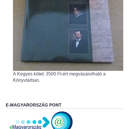
Fogorvos
Védőnői szolgálat
Központi orvosi ügyelet
Alapszolgáltatási Központ
Kultúra
A Kegyes kötet: 3500 Ft-ért megvásárolható a
IKSZT - Integrált Közösségi és Szolgáltató Tér
Könyvtárban.
Rendezvényház
Könyvtár
E-MAGYARORSZÁG PONT
Rákóczi Mozi