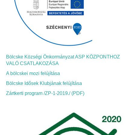
Bölcskei Néptánc Egyesület
Bölcskei Polgárőrség
Bölcskei Klímakör
Bölcske Községi Önkormányzat ASP KÖZPONTHOZ
HIVATAL
VALÓ CSATLAKOZÁSA
A bölcskei mozi felújítása
Szervezeti felépítés
Bölcske Idősek Klubjának felújítása
Dokumentumok
Zártkerti program /ZP-1-2019./ (PDF)
Nyomtatványok
Szabályzatok