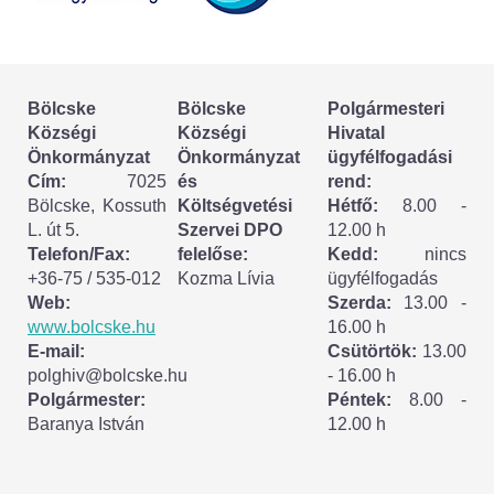
Körzeti megbízott
HIRDETMÉNYEK
Bölcske
Bölcske
Polgármesteri
ESEMÉNYEK
Községi
Községi
Hivatal
Önkormányzat
Önkormányzat
ügyfélfogadási
TESTVÉRTELEPÜLÉSÜNK:
Cím:
7025
és
rend:
Bölcske, Kossuth
Költségvetési
Hétfő:
8.00 -
CSÍKSZÉPVÍZ
L. út 5.
Szervei DPO
12.00 h
Telefon/Fax:
felelőse:
Kedd:
nincs
VÁLASZTÁSI INFORMÁCIÓK
+36-75 / 535-012
Kozma Lívia
ügyfélfogadás
Web:
Szerda:
13.00 -
Választási szervek
www.bolcske.hu
16.00 h
E-mail:
Csütörtök:
13.00
Választási ügyintézés
polghiv@bolcske.hu
- 16.00 h
Polgármester:
Péntek:
8.00 -
Baranya István
12.00 h
2024. évi általános választások
Választópolgároknak