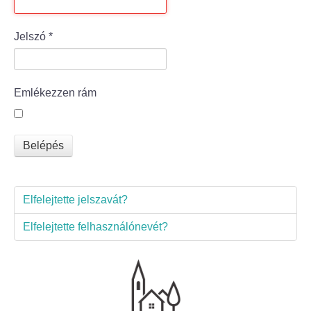
Bölcske település
Jelszó
*
Bölcske történelme
Emlékezzen rám
Mi újság Bölcskén?
Értéktár bizottság
Belépés
Turizmus
Elfelejtette jelszavát?
Látnivalók
Elfelejtette felhasználónevét?
Szállások
Egyházak, civilek
Református Egyház