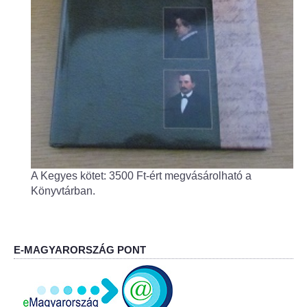
Fogorvos
Védőnői szolgálat
Központi orvosi ügyelet
Alapszolgáltatási Központ
Kultúra
A Kegyes kötet: 3500 Ft-ért megvásárolható a
IKSZT - Integrált Közösségi és Szolgáltató Tér
Könyvtárban.
Rendezvényház
Könyvtár
E-MAGYARORSZÁG PONT
Rákóczi Mozi