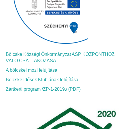
Bölcskei Néptánc Egyesület
Bölcskei Polgárőrség
Bölcskei Klímakör
Bölcske Községi Önkormányzat ASP KÖZPONTHOZ
HIVATAL
VALÓ CSATLAKOZÁSA
A bölcskei mozi felújítása
Szervezeti felépítés
Bölcske Idősek Klubjának felújítása
Dokumentumok
Zártkerti program /ZP-1-2019./ (PDF)
Nyomtatványok
Szabályzatok