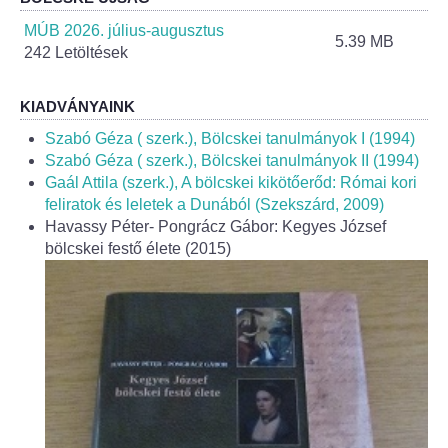
Helyi Esélyegyenlőség Program
MÚB 2026. július-augusztus
5.39 MB
242 Letöltések
Alapítványok
Helyi Építési Szabályzat
KIADVÁNYAINK
Szabó Géza ( szerk.), Bölcskei tanulmányok I (1994)
INTÉZMÉNYEK
Szabó Géza ( szerk.), Bölcskei tanulmányok II (1994)
Gaál Attila (szerk.), A bölcskei kikötőerőd: Római kori
feliratok és leletek a Dunából (Szekszárd, 2009)
Bölcskei Mesevár Óvoda és Bölcsőde
Havassy Péter- Pongrácz Gábor: Kegyes József
bölcskei festő élete (2015)
Óvodakert
Egészségügy
Háziorvos
Gyermekorvos