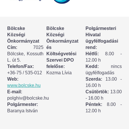
Körzeti megbízott
HIRDETMÉNYEK
Bölcske
Bölcske
Polgármesteri
ESEMÉNYEK
Községi
Községi
Hivatal
Önkormányzat
Önkormányzat
ügyfélfogadási
TESTVÉRTELEPÜLÉSÜNK:
Cím:
7025
és
rend:
Bölcske, Kossuth
Költségvetési
Hétfő:
8.00 -
CSÍKSZÉPVÍZ
L. út 5.
Szervei DPO
12.00 h
Telefon/Fax:
felelőse:
Kedd:
nincs
VÁLASZTÁSI INFORMÁCIÓK
+36-75 / 535-012
Kozma Lívia
ügyfélfogadás
Web:
Szerda:
13.00 -
Választási szervek
www.bolcske.hu
16.00 h
E-mail:
Csütörtök:
13.00
Választási ügyintézés
polghiv@bolcske.hu
- 16.00 h
Polgármester:
Péntek:
8.00 -
Baranya István
12.00 h
2024. évi általános választások
Választópolgároknak