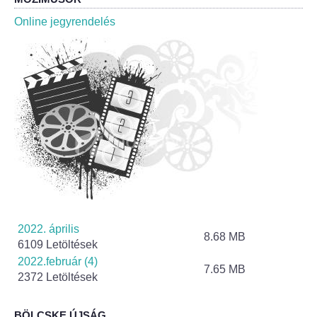
Roma Nemzetiségi Önkormányzat ülések
Online jegyrendelés
Rendeletek
Polgármesteri normatív határozatok
Önkormányzati támogatások
Szabályzatok
Pályázatok
Közbeszerzések
2022. április
8.68 MB
6109 Letöltések
Szerződések
2022.február (4)
7.65 MB
2372 Letöltések
Közadat
BÖLCSKE ÚJSÁG