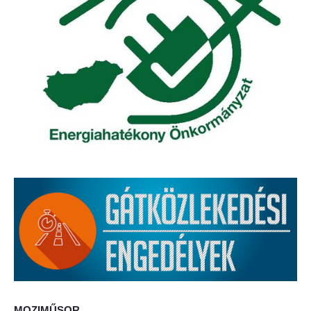
Elérhetőség
ÖNKORMÁNYZAT
Képviselő-testület
Képviselő-testületi ülések
Bizottságok
Bizottsági ülések
A helyi választási bizottság
A helyi választási bizottság határozatai
Roma Nemzetiségi Önkormányzat
MOZIMŰSOR