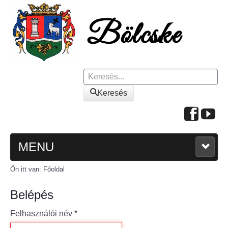
Keresés
Keresés
MENU
Ön itt van:
Főoldal
FŐOLDAL
Belépés
A KÖZSÉGRŐL
Felhasználói név
*
Polgármesteri köszöntő