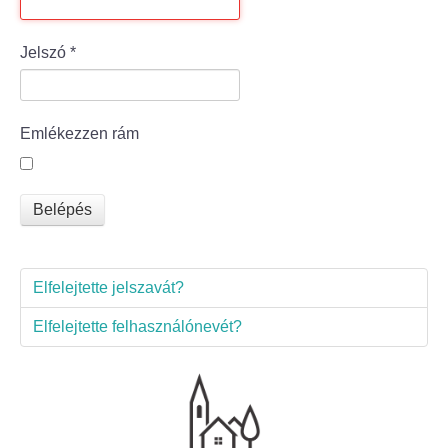
Bölcske település
Jelszó
*
Bölcske történelme
Emlékezzen rám
Mi újság Bölcskén?
Értéktár bizottság
Belépés
Turizmus
Elfelejtette jelszavát?
Látnivalók
Elfelejtette felhasználónevét?
Szállások
Egyházak, civilek
Református Egyház