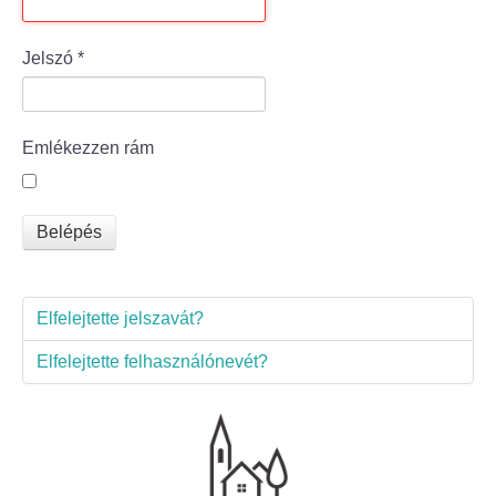
Bölcske település
Jelszó
*
Bölcske történelme
Emlékezzen rám
Mi újság Bölcskén?
Értéktár bizottság
Belépés
Turizmus
Elfelejtette jelszavát?
Látnivalók
Elfelejtette felhasználónevét?
Szállások
Egyházak, civilek
Református Egyház