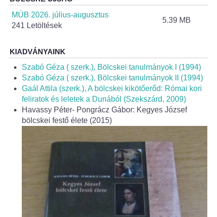
Helyi Esélyegyenlőség Program
MÚB 2026. július-augusztus
5.39 MB
241 Letöltések
Alapítványok
Helyi Építési Szabályzat
KIADVÁNYAINK
Szabó Géza ( szerk.), Bölcskei tanulmányok I (1994)
INTÉZMÉNYEK
Szabó Géza ( szerk.), Bölcskei tanulmányok II (1994)
Gaál Attila (szerk.), A bölcskei kikötőerőd: Római kori
feliratok és leletek a Dunából (Szekszárd, 2009)
Bölcskei Mesevár Óvoda és Bölcsőde
Havassy Péter- Pongrácz Gábor: Kegyes József
bölcskei festő élete (2015)
Óvodakert
Egészségügy
Háziorvos
Gyermekorvos