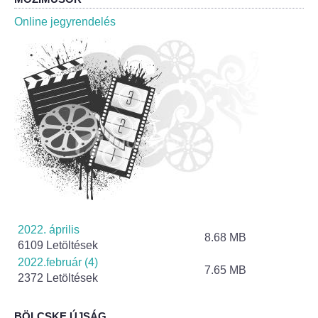
Roma Nemzetiségi Önkormányzat ülések
Online jegyrendelés
Rendeletek
Polgármesteri normatív határozatok
Önkormányzati támogatások
Szabályzatok
Pályázatok
Közbeszerzések
2022. április
8.68 MB
6109 Letöltések
Szerződések
2022.február (4)
7.65 MB
2372 Letöltések
Közadat
BÖLCSKE ÚJSÁG