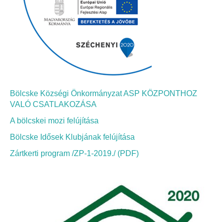
Bölcskei Néptánc Egyesület
Bölcskei Polgárőrség
Bölcskei Klímakör
Bölcske Községi Önkormányzat ASP KÖZPONTHOZ
HIVATAL
VALÓ CSATLAKOZÁSA
A bölcskei mozi felújítása
Szervezeti felépítés
Bölcske Idősek Klubjának felújítása
Dokumentumok
Zártkerti program /ZP-1-2019./ (PDF)
Nyomtatványok
Szabályzatok