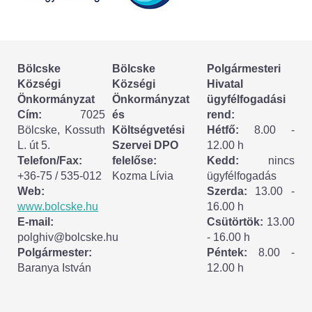
Körzeti megbízott
HIRDETMÉNYEK
Bölcske
Bölcske
Polgármesteri
ESEMÉNYEK
Községi
Községi
Hivatal
Önkormányzat
Önkormányzat
ügyfélfogadási
TESTVÉRTELEPÜLÉSÜNK:
Cím:
7025
és
rend:
Bölcske, Kossuth
Költségvetési
Hétfő:
8.00 -
CSÍKSZÉPVÍZ
L. út 5.
Szervei DPO
12.00 h
Telefon/Fax:
felelőse:
Kedd:
nincs
VÁLASZTÁSI INFORMÁCIÓK
+36-75 / 535-012
Kozma Lívia
ügyfélfogadás
Web:
Szerda:
13.00 -
Választási szervek
www.bolcske.hu
16.00 h
E-mail:
Csütörtök:
13.00
Választási ügyintézés
polghiv@bolcske.hu
- 16.00 h
Polgármester:
Péntek:
8.00 -
Baranya István
12.00 h
2024. évi általános választások
Választópolgároknak