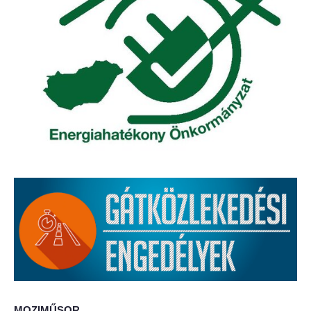
Elérhetőség
ÖNKORMÁNYZAT
Képviselő-testület
Képviselő-testületi ülések
Bizottságok
Bizottsági ülések
A helyi választási bizottság
A helyi választási bizottság határozatai
Roma Nemzetiségi Önkormányzat
MOZIMŰSOR