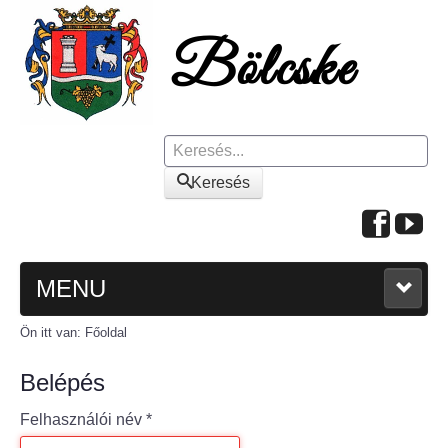
Keresés
Keresés
MENU
Ön itt van:
Főoldal
FŐOLDAL
Belépés
A KÖZSÉGRŐL
Felhasználói név
*
Polgármesteri köszöntő