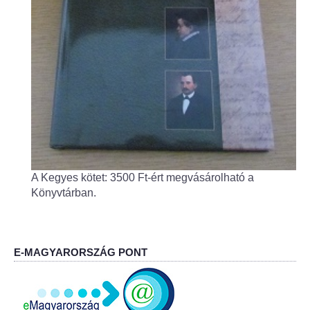
Fogorvos
Védőnői szolgálat
Központi orvosi ügyelet
Alapszolgáltatási Központ
Kultúra
A Kegyes kötet: 3500 Ft-ért megvásárolható a
IKSZT - Integrált Közösségi és Szolgáltató Tér
Könyvtárban.
Rendezvényház
Könyvtár
E-MAGYARORSZÁG PONT
Rákóczi Mozi