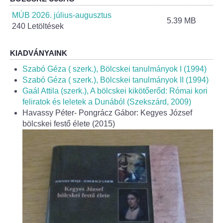
Helyi Esélyegyenlőség Program
MÚB 2026. július-augusztus
5.39 MB
240 Letöltések
Alapítványok
Helyi Építési Szabályzat
KIADVÁNYAINK
Szabó Géza ( szerk.), Bölcskei tanulmányok I (1994)
INTÉZMÉNYEK
Szabó Géza ( szerk.), Bölcskei tanulmányok II (1994)
Gaál Attila (szerk.), A bölcskei kikötőerőd: Római kori
feliratok és leletek a Dunából (Szekszárd, 2009)
Bölcskei Mesevár Óvoda és Bölcsőde
Havassy Péter- Pongrácz Gábor: Kegyes József
bölcskei festő élete (2015)
Óvodakert
Egészségügy
Háziorvos
Gyermekorvos