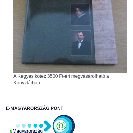
Fogorvos
Védőnői szolgálat
Központi orvosi ügyelet
Alapszolgáltatási Központ
Kultúra
A Kegyes kötet: 3500 Ft-ért megvásárolható a
IKSZT - Integrált Közösségi és Szolgáltató Tér
Könyvtárban.
Rendezvényház
Könyvtár
E-MAGYARORSZÁG PONT
Rákóczi Mozi