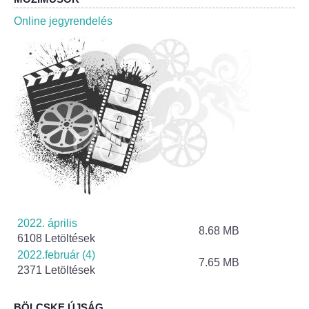
Roma Nemzetiségi Önkormányzat ülések
Online jegyrendelés
Rendeletek
Polgármesteri normatív határozatok
Önkormányzati támogatások
Szabályzatok
Pályázatok
Közbeszerzések
2022. április
8.68 MB
6108 Letöltések
Szerződések
2022.február (4)
7.65 MB
2371 Letöltések
Közadat
BÖLCSKE ÚJSÁG