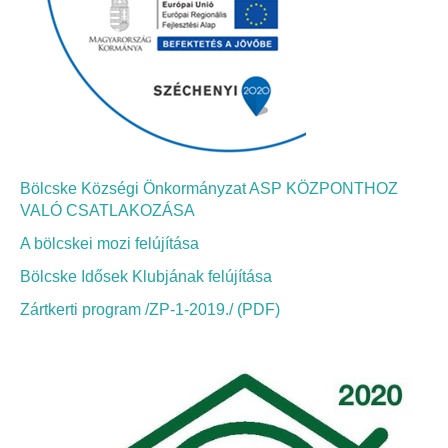
Bölcskei Néptánc Egyesület
Bölcskei Polgárőrség
Bölcskei Klímakör
Bölcske Községi Önkormányzat ASP KÖZPONTHOZ
HIVATAL
VALÓ CSATLAKOZÁSA
A bölcskei mozi felújítása
Szervezeti felépítés
Bölcske Idősek Klubjának felújítása
Dokumentumok
Zártkerti program /ZP-1-2019./ (PDF)
Nyomtatványok
Szabályzatok