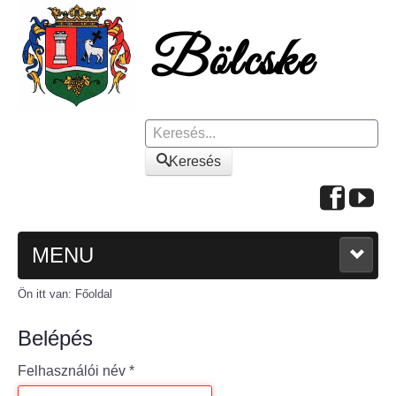
Keresés
Keresés
MENU
Ön itt van:
Főoldal
FŐOLDAL
Belépés
A KÖZSÉGRŐL
Felhasználói név
*
Polgármesteri köszöntő