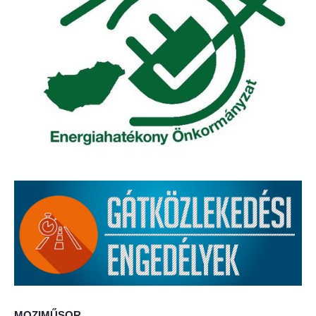
Elérhetőség
ÖNKORMÁNYZAT
Képviselő-testület
Képviselő-testületi ülések
Bizottságok
Bizottsági ülések
A helyi választási bizottság
A helyi választási bizottság határozatai
Roma Nemzetiségi Önkormányzat
MOZIMŰSOR