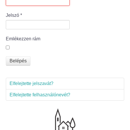
Bölcske település
Jelszó
*
Bölcske történelme
Emlékezzen rám
Mi újság Bölcskén?
Értéktár bizottság
Belépés
Turizmus
Elfelejtette jelszavát?
Látnivalók
Elfelejtette felhasználónevét?
Szállások
Egyházak, civilek
Református Egyház