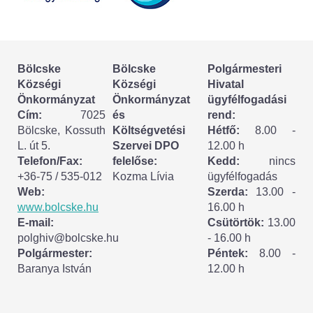
Körzeti megbízott
HIRDETMÉNYEK
Bölcske
Bölcske
Polgármesteri
ESEMÉNYEK
Községi
Községi
Hivatal
Önkormányzat
Önkormányzat
ügyfélfogadási
TESTVÉRTELEPÜLÉSÜNK:
Cím:
7025
és
rend:
Bölcske, Kossuth
Költségvetési
Hétfő:
8.00 -
CSÍKSZÉPVÍZ
L. út 5.
Szervei DPO
12.00 h
Telefon/Fax:
felelőse:
Kedd:
nincs
VÁLASZTÁSI INFORMÁCIÓK
+36-75 / 535-012
Kozma Lívia
ügyfélfogadás
Web:
Szerda:
13.00 -
Választási szervek
www.bolcske.hu
16.00 h
E-mail:
Csütörtök:
13.00
Választási ügyintézés
polghiv@bolcske.hu
- 16.00 h
Polgármester:
Péntek:
8.00 -
Baranya István
12.00 h
2024. évi általános választások
Választópolgároknak