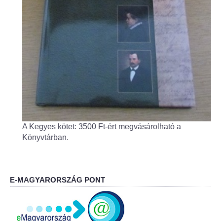
Fogorvos
Védőnői szolgálat
Központi orvosi ügyelet
Alapszolgáltatási Központ
Kultúra
A Kegyes kötet: 3500 Ft-ért megvásárolható a
IKSZT - Integrált Közösségi és Szolgáltató Tér
Könyvtárban.
Rendezvényház
Könyvtár
E-MAGYARORSZÁG PONT
Rákóczi Mozi