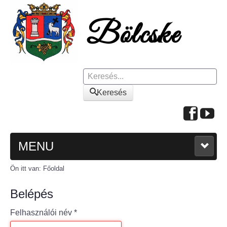
Keresés
Keresés
MENU
Ön itt van:
Főoldal
FŐOLDAL
Belépés
A KÖZSÉGRŐL
Felhasználói név
*
Polgármesteri köszöntő