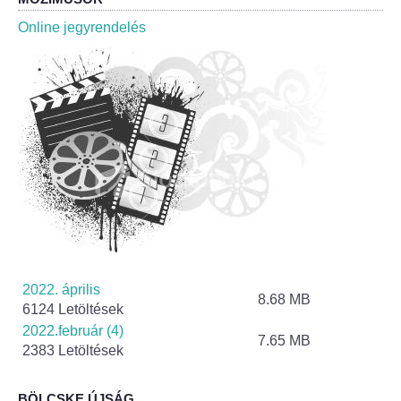
Roma Nemzetiségi Önkormányzat ülések
Online jegyrendelés
Rendeletek
Polgármesteri normatív határozatok
Önkormányzati támogatások
Szabályzatok
Pályázatok
Közbeszerzések
2022. április
8.68 MB
6124 Letöltések
Szerződések
2022.február (4)
7.65 MB
2383 Letöltések
Közadat
BÖLCSKE ÚJSÁG