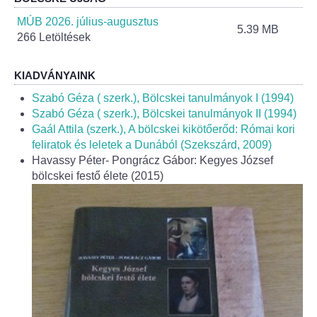
Helyi Esélyegyenlőség Program
MÚB 2026. július-augusztus
5.39 MB
266 Letöltések
Alapítványok
Helyi Építési Szabályzat
KIADVÁNYAINK
Szabó Géza ( szerk.), Bölcskei tanulmányok I (1994)
INTÉZMÉNYEK
Szabó Géza ( szerk.), Bölcskei tanulmányok II (1994)
Gaál Attila (szerk.), A bölcskei kikötőerőd: Római kori
feliratok és leletek a Dunából (Szekszárd, 2009)
Bölcskei Mesevár Óvoda és Bölcsőde
Havassy Péter- Pongrácz Gábor: Kegyes József
bölcskei festő élete (2015)
Óvodakert
Egészségügy
Háziorvos
Gyermekorvos