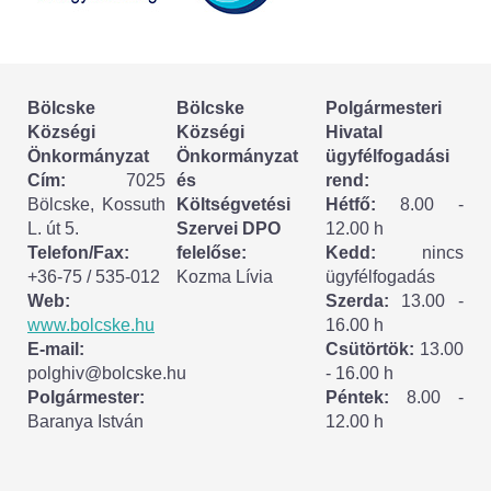
Körzeti megbízott
HIRDETMÉNYEK
Bölcske
Bölcske
Polgármesteri
ESEMÉNYEK
Községi
Községi
Hivatal
Önkormányzat
Önkormányzat
ügyfélfogadási
TESTVÉRTELEPÜLÉSÜNK:
Cím:
7025
és
rend:
Bölcske, Kossuth
Költségvetési
Hétfő:
8.00 -
CSÍKSZÉPVÍZ
L. út 5.
Szervei DPO
12.00 h
Telefon/Fax:
felelőse:
Kedd:
nincs
VÁLASZTÁSI INFORMÁCIÓK
+36-75 / 535-012
Kozma Lívia
ügyfélfogadás
Web:
Szerda:
13.00 -
Választási szervek
www.bolcske.hu
16.00 h
E-mail:
Csütörtök:
13.00
Választási ügyintézés
polghiv@bolcske.hu
- 16.00 h
Polgármester:
Péntek:
8.00 -
Baranya István
12.00 h
2024. évi általános választások
Választópolgároknak