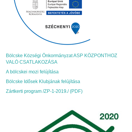
Bölcskei Néptánc Egyesület
Bölcskei Polgárőrség
Bölcskei Klímakör
Bölcske Községi Önkormányzat ASP KÖZPONTHOZ
HIVATAL
VALÓ CSATLAKOZÁSA
A bölcskei mozi felújítása
Szervezeti felépítés
Bölcske Idősek Klubjának felújítása
Dokumentumok
Zártkerti program /ZP-1-2019./ (PDF)
Nyomtatványok
Szabályzatok