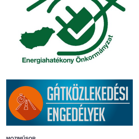
Elérhetőség
ÖNKORMÁNYZAT
Képviselő-testület
Képviselő-testületi ülések
Bizottságok
Bizottsági ülések
A helyi választási bizottság
A helyi választási bizottság határozatai
Roma Nemzetiségi Önkormányzat
MOZIMŰSOR