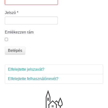
Bölcske település
Jelszó
*
Bölcske történelme
Emlékezzen rám
Mi újság Bölcskén?
Értéktár bizottság
Belépés
Turizmus
Elfelejtette jelszavát?
Látnivalók
Elfelejtette felhasználónevét?
Szállások
Egyházak, civilek
Református Egyház