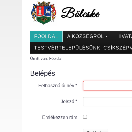
FŐOLDAL
A KÖZSÉGRŐL
HIVAT
TESTVÉRTELEPÜLÉSÜNK: CSÍKSZÉPV
Ön itt van:
Főoldal
Belépés
Felhasználói név
*
Jelszó
*
Emlékezzen rám