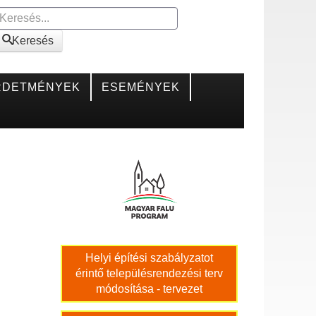
Keresés
Keresés
RDETMÉNYEK
ESEMÉNYEK
Helyi építési szabályzatot
érintő településrendezési terv
módosítása - tervezet