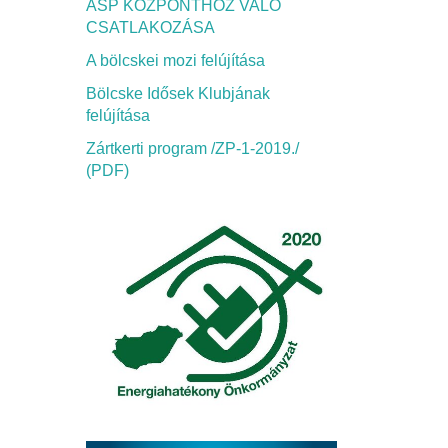
ASP KÖZPONTHOZ VALÓ
CSATLAKOZÁSA
A bölcskei mozi felújítása
Bölcske Idősek Klubjának
felújítása
Zártkerti program /ZP-1-2019./
(PDF)