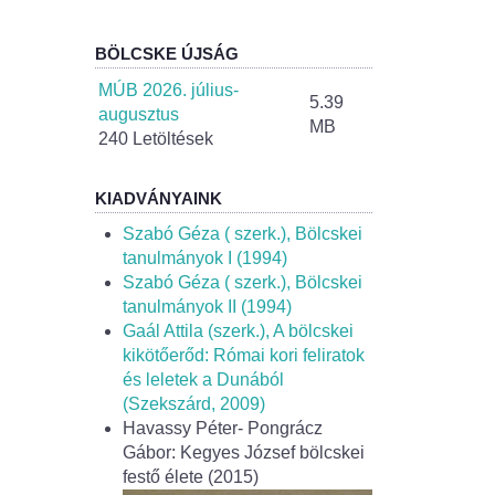
BÖLCSKE ÚJSÁG
MÚB 2026. július-
5.39
augusztus
MB
240 Letöltések
KIADVÁNYAINK
Szabó Géza ( szerk.), Bölcskei
tanulmányok I (1994)
Szabó Géza ( szerk.), Bölcskei
tanulmányok II (1994)
Gaál Attila (szerk.), A bölcskei
kikötőerőd: Római kori feliratok
és leletek a Dunából
(Szekszárd, 2009)
Havassy Péter- Pongrácz
Gábor: Kegyes József bölcskei
festő élete (2015)