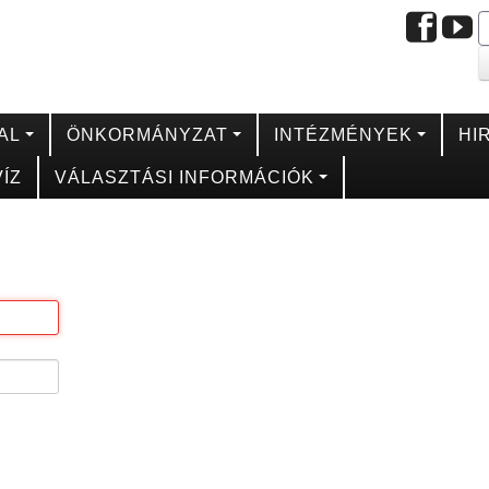
AL
ÖNKORMÁNYZAT
INTÉZMÉNYEK
HI
ÍZ
VÁLASZTÁSI INFORMÁCIÓK