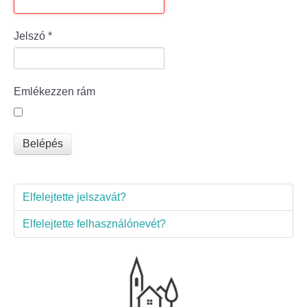
Bölcske település
Jelszó
*
Bölcske történelme
Emlékezzen rám
Mi újság Bölcskén?
Értéktár bizottság
Belépés
Turizmus
Elfelejtette jelszavát?
Látnivalók
Elfelejtette felhasználónevét?
Szállások
Egyházak, civilek
Református Egyház