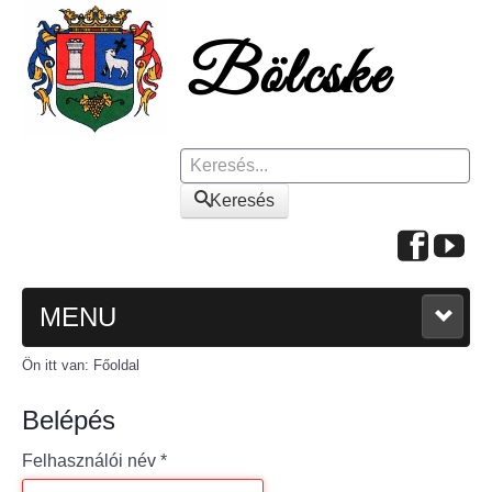
Keresés
Keresés
MENU
Ön itt van:
Főoldal
FŐOLDAL
Belépés
A KÖZSÉGRŐL
Felhasználói név
*
Polgármesteri köszöntő