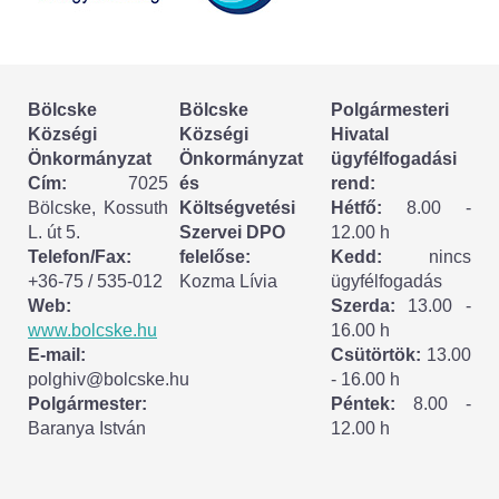
Körzeti megbízott
HIRDETMÉNYEK
Bölcske
Bölcske
Polgármesteri
ESEMÉNYEK
Községi
Községi
Hivatal
Önkormányzat
Önkormányzat
ügyfélfogadási
TESTVÉRTELEPÜLÉSÜNK:
Cím:
7025
és
rend:
Bölcske, Kossuth
Költségvetési
Hétfő:
8.00 -
CSÍKSZÉPVÍZ
L. út 5.
Szervei DPO
12.00 h
Telefon/Fax:
felelőse:
Kedd:
nincs
VÁLASZTÁSI INFORMÁCIÓK
+36-75 / 535-012
Kozma Lívia
ügyfélfogadás
Web:
Szerda:
13.00 -
Választási szervek
www.bolcske.hu
16.00 h
E-mail:
Csütörtök:
13.00
Választási ügyintézés
polghiv@bolcske.hu
- 16.00 h
Polgármester:
Péntek:
8.00 -
Baranya István
12.00 h
2024. évi általános választások
Választópolgároknak