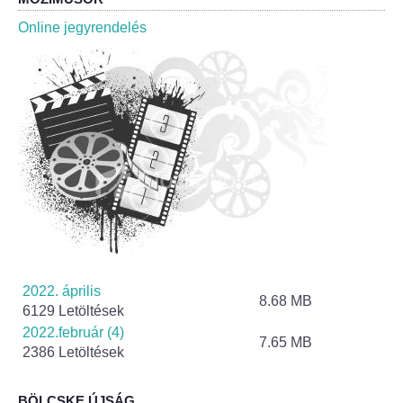
Roma Nemzetiségi Önkormányzat ülések
Online jegyrendelés
Rendeletek
Polgármesteri normatív határozatok
Önkormányzati támogatások
Szabályzatok
Pályázatok
Közbeszerzések
2022. április
8.68 MB
6129 Letöltések
Szerződések
2022.február (4)
7.65 MB
2386 Letöltések
Közadat
BÖLCSKE ÚJSÁG