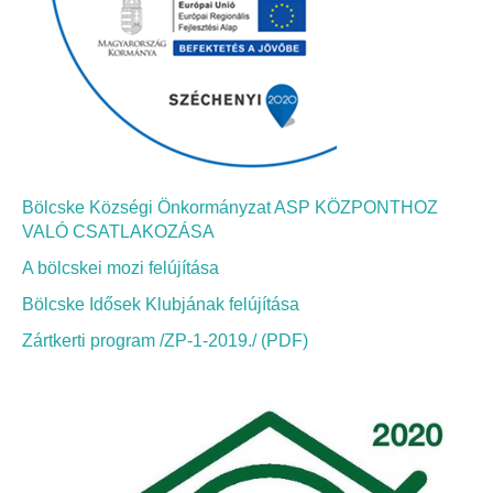
Bölcskei Néptánc Egyesület
Bölcskei Polgárőrség
Bölcskei Klímakör
Bölcske Községi Önkormányzat ASP KÖZPONTHOZ
HIVATAL
VALÓ CSATLAKOZÁSA
A bölcskei mozi felújítása
Szervezeti felépítés
Bölcske Idősek Klubjának felújítása
Dokumentumok
Zártkerti program /ZP-1-2019./ (PDF)
Nyomtatványok
Szabályzatok