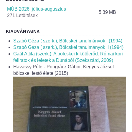
Helyi Esélyegyenlőség Program
MÚB 2026. július-augusztus
5.39 MB
271 Letöltések
Alapítványok
Helyi Építési Szabályzat
KIADVÁNYAINK
Szabó Géza ( szerk.), Bölcskei tanulmányok I (1994)
INTÉZMÉNYEK
Szabó Géza ( szerk.), Bölcskei tanulmányok II (1994)
Gaál Attila (szerk.), A bölcskei kikötőerőd: Római kori
feliratok és leletek a Dunából (Szekszárd, 2009)
Bölcskei Mesevár Óvoda és Bölcsőde
Havassy Péter- Pongrácz Gábor: Kegyes József
bölcskei festő élete (2015)
Óvodakert
Egészségügy
Háziorvos
Gyermekorvos