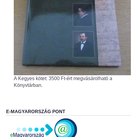
Fogorvos
Védőnői szolgálat
Központi orvosi ügyelet
Alapszolgáltatási Központ
Kultúra
A Kegyes kötet: 3500 Ft-ért megvásárolható a
IKSZT - Integrált Közösségi és Szolgáltató Tér
Könyvtárban.
Rendezvényház
Könyvtár
E-MAGYARORSZÁG PONT
Rákóczi Mozi