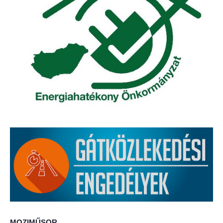
Elérhetőség
ÖNKORMÁNYZAT
Képviselő-testület
Képviselő-testületi ülések
Bizottságok
Bizottsági ülések
A helyi választási bizottság
A helyi választási bizottság határozatai
Roma Nemzetiségi Önkormányzat
MOZIMŰSOR