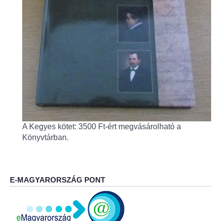
Fogorvos
Védőnői szolgálat
Központi orvosi ügyelet
Alapszolgáltatási Központ
Kultúra
A Kegyes kötet: 3500 Ft-ért megvásárolható a
IKSZT - Integrált Közösségi és Szolgáltató Tér
Könyvtárban.
Rendezvényház
Könyvtár
E-MAGYARORSZÁG PONT
Rákóczi Mozi