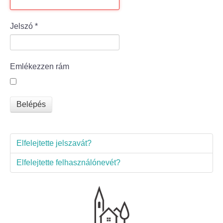
Bölcske település
Jelszó
*
Bölcske történelme
Emlékezzen rám
Mi újság Bölcskén?
Értéktár bizottság
Belépés
Turizmus
Elfelejtette jelszavát?
Látnivalók
Elfelejtette felhasználónevét?
Szállások
Egyházak, civilek
Református Egyház