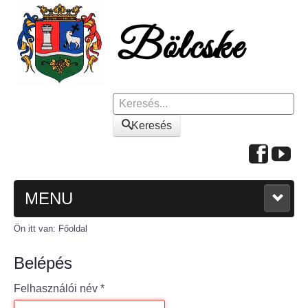
Keresés
Keresés
MENU
Ön itt van:
Főoldal
FŐOLDAL
Belépés
A KÖZSÉGRŐL
Felhasználói név
*
Polgármesteri köszöntő