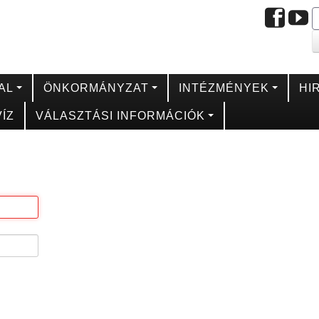
AL
ÖNKORMÁNYZAT
INTÉZMÉNYEK
HI
ÍZ
VÁLASZTÁSI INFORMÁCIÓK