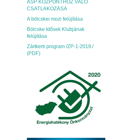
ASP KÖZPONTHOZ VALÓ
CSATLAKOZÁSA
A bölcskei mozi felújítása
Bölcske Idősek Klubjának
felújítása
Zártkerti program /ZP-1-2019./
(PDF)