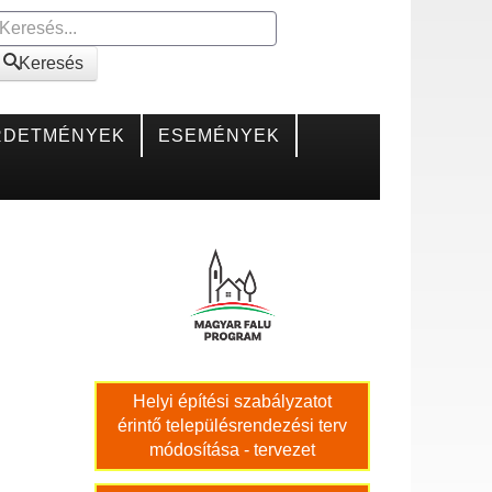
Keresés
Keresés
RDETMÉNYEK
ESEMÉNYEK
Helyi építési szabályzatot
érintő településrendezési terv
módosítása - tervezet