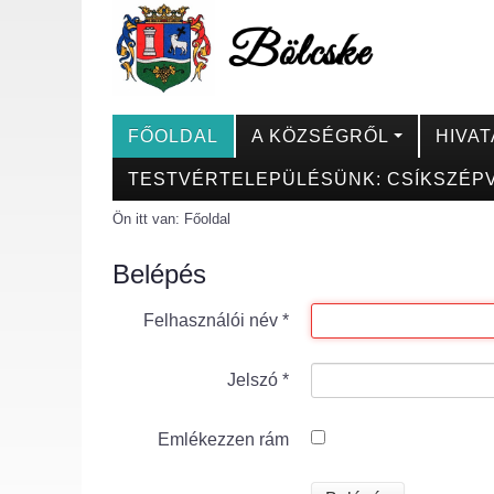
FŐOLDAL
A KÖZSÉGRŐL
HIVAT
TESTVÉRTELEPÜLÉSÜNK: CSÍKSZÉPV
Ön itt van:
Főoldal
Belépés
Felhasználói név
*
Jelszó
*
Emlékezzen rám