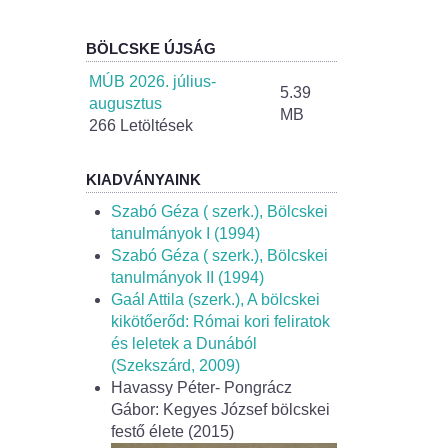
BÖLCSKE ÚJSÁG
MÚB 2026. július-
5.39
augusztus
MB
266 Letöltések
KIADVÁNYAINK
Szabó Géza ( szerk.), Bölcskei
tanulmányok I (1994)
Szabó Géza ( szerk.), Bölcskei
tanulmányok II (1994)
Gaál Attila (szerk.), A bölcskei
kikötőerőd: Római kori feliratok
és leletek a Dunából
(Szekszárd, 2009)
Havassy Péter- Pongrácz
Gábor: Kegyes József bölcskei
festő élete (2015)