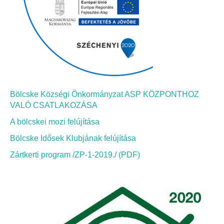
Bölcskei Néptánc Egyesület
Bölcskei Polgárőrség
Bölcskei Klímakör
Bölcske Községi Önkormányzat ASP KÖZPONTHOZ
HIVATAL
VALÓ CSATLAKOZÁSA
A bölcskei mozi felújítása
Szervezeti felépítés
Bölcske Idősek Klubjának felújítása
Dokumentumok
Zártkerti program /ZP-1-2019./ (PDF)
Nyomtatványok
Szabályzatok