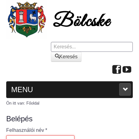
Keresés
Keresés
MENU
Ön itt van:
Főoldal
FŐOLDAL
Belépés
A KÖZSÉGRŐL
Felhasználói név
*
Polgármesteri köszöntő