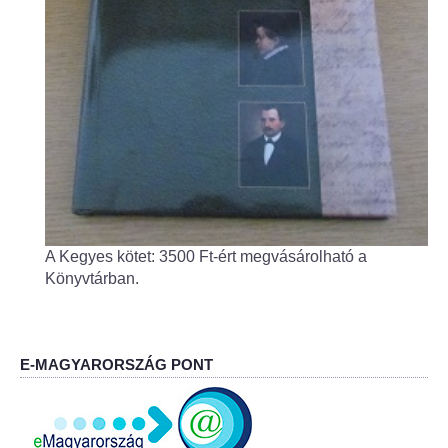
Fogorvos
Védőnői szolgálat
Központi orvosi ügyelet
Alapszolgáltatási Központ
Kultúra
A Kegyes kötet: 3500 Ft-ért megvásárolható a
IKSZT - Integrált Közösségi és Szolgáltató Tér
Könyvtárban.
Rendezvényház
Könyvtár
E-MAGYARORSZÁG PONT
Rákóczi Mozi