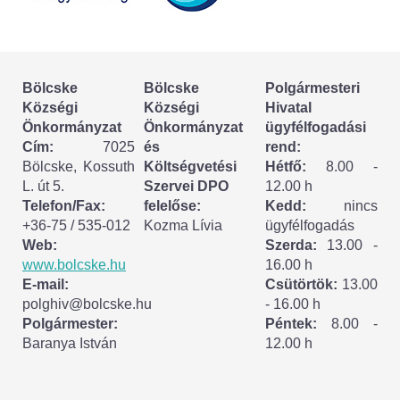
Körzeti megbízott
HIRDETMÉNYEK
Bölcske
Bölcske
Polgármesteri
ESEMÉNYEK
Községi
Községi
Hivatal
Önkormányzat
Önkormányzat
ügyfélfogadási
TESTVÉRTELEPÜLÉSÜNK:
Cím:
7025
és
rend:
Bölcske, Kossuth
Költségvetési
Hétfő:
8.00 -
CSÍKSZÉPVÍZ
L. út 5.
Szervei DPO
12.00 h
Telefon/Fax:
felelőse:
Kedd:
nincs
VÁLASZTÁSI INFORMÁCIÓK
+36-75 / 535-012
Kozma Lívia
ügyfélfogadás
Web:
Szerda:
13.00 -
Választási szervek
www.bolcske.hu
16.00 h
E-mail:
Csütörtök:
13.00
Választási ügyintézés
polghiv@bolcske.hu
- 16.00 h
Polgármester:
Péntek:
8.00 -
Baranya István
12.00 h
2024. évi általános választások
Választópolgároknak