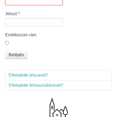
Bölcske település
Jelszó
*
Bölcske történelme
Emlékezzen rám
Mi újság Bölcskén?
Értéktár bizottság
Belépés
Turizmus
Elfelejtette jelszavát?
Látnivalók
Elfelejtette felhasználónevét?
Szállások
Egyházak, civilek
Református Egyház