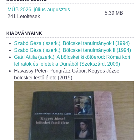
Helyi Esélyegyenlőség Program
MÚB 2026. július-augusztus
5.39 MB
241 Letöltések
Alapítványok
Helyi Építési Szabályzat
KIADVÁNYAINK
Szabó Géza ( szerk.), Bölcskei tanulmányok I (1994)
INTÉZMÉNYEK
Szabó Géza ( szerk.), Bölcskei tanulmányok II (1994)
Gaál Attila (szerk.), A bölcskei kikötőerőd: Római kori
feliratok és leletek a Dunából (Szekszárd, 2009)
Bölcskei Mesevár Óvoda és Bölcsőde
Havassy Péter- Pongrácz Gábor: Kegyes József
bölcskei festő élete (2015)
Óvodakert
Egészségügy
Háziorvos
Gyermekorvos