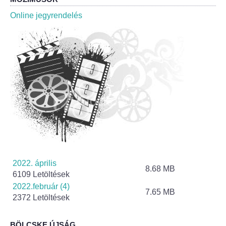
Roma Nemzetiségi Önkormányzat ülések
Online jegyrendelés
Rendeletek
Polgármesteri normatív határozatok
Önkormányzati támogatások
Szabályzatok
Pályázatok
Közbeszerzések
2022. április
8.68 MB
6109 Letöltések
Szerződések
2022.február (4)
7.65 MB
2372 Letöltések
Közadat
BÖLCSKE ÚJSÁG