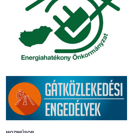
Elérhetőség
ÖNKORMÁNYZAT
Képviselő-testület
Képviselő-testületi ülések
Bizottságok
Bizottsági ülések
A helyi választási bizottság
A helyi választási bizottság határozatai
Roma Nemzetiségi Önkormányzat
MOZIMŰSOR